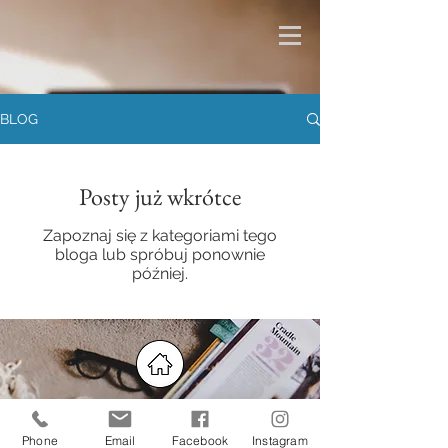
BLOG
Posty już wkrótce
Zapoznaj się z kategoriami tego
bloga lub spróbuj ponownie
później.
@2026 created by
Connected_Dots_Photography
Phone
Email
Facebook
Instagram