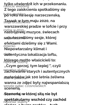
tylko utwierdził ich w przekonaniu.
rustical wedding
Z tego zaiskrzenia spotkaliśmy się 
boho wedding
po roku na sesję narzeczenską. 
Taaaak w tym maju 2020, na 
sesja brzuszkowa
warszawskiej pradze w lofcie i przy 
rodze w 2019
nastrojowej muzyce, świecach 
uskuteczniliśmy sesje, której 
sesja rodzinna
efektami dzielimy się z Wami.
dziecko
Niepowtarzalny klimat i 
ciąża
autentyczna lokalizacja loftu
, 
którego motto właścicieli to:
reportaż ślubny,
,,
Czym gorzej, tym lepiej ‘’, czyli 
reportaz slubny
zachowanie starych i autentycznych 
materialów jak 100 letnia żeliwna 
slub w palacu
wanna ze zdjęć były najwspanialszą 
wesele pałac czosnowskich
scenerią.
Scenerią, w której siłą nie był 
zdjęcia ślubne
spektakularny wschód czy zachód 
reportaż ślubny