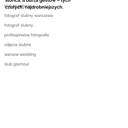
słońca, a burza gestów – tych 
ślub w pałacu
czułych, najdrobniejszych. 
fotograf ślubny warszawa
fotograf ślubny
profesjonalna fotografia
zdjęcia ślubne
warsaw wedding
ślub glamour