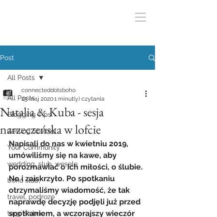
Post
All Posts
connecteddotsboho
All Posts
25 maj 2020
1 minut(y) czytania
Natalia & Kuba - sesja
Blogging Tips
narzeczeńska w lofcie
Getting Started
Napisali do nas w kwietniu 2019, 
Your Community
umówiliśmy się na kawe, aby 
wedding, slub, wesele
porozmawiać o ich miłości, o ślubie. 
No i zaiskrzyło. Po spotkaniu 
boho slub,
otrzymaliśmy wiadomość, że 
tak 
travel, podroze
naprawdę decyzję podjęli już przed 
spotkaniem, a wczorajszy wieczór 
targi ślubne